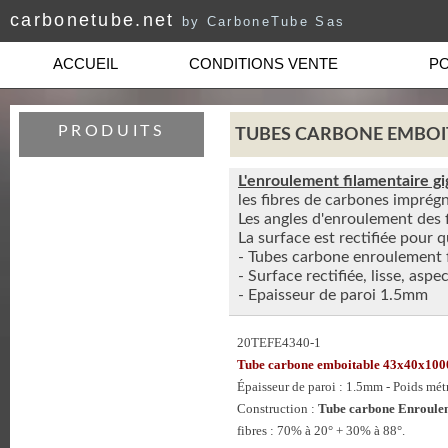
carbonetube.net
by CarboneTube Sas
ACCUEIL
CONDITIONS VENTE
PO
PRODUITS
TUBES CARBONE EMBOITAB
L'enroulement filamentaire g
les fibres de carbones imprég
Les angles d'enroulement des 
La surface est rectifiée pour
- Tubes carbone enroulement 
- Surface rectifiée, lisse, aspe
- Epaisseur de paroi 1.5mm
20TEFE4340-1
Tube carbone emboitable 43x40x1
Épaisseur de paroi : 1.5mm - Poids mét
Construction :
Tube carbone Enroulem
fibres : 70% à 20° + 30% à 88°.