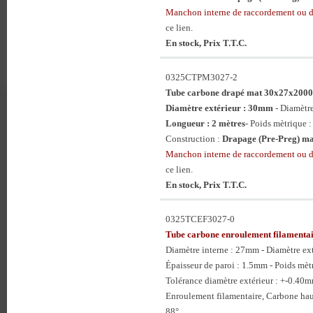
Manchon interne de raccordement ou 
ce lien.
En stock, Prix T.T.C.
0325CTPM3027-2
Tube carbone drapé mat 30x27x20
Diamètre extérieur : 30mm
- Diamètr
Longueur : 2 mètres
- Poids mètrique :
Construction :
Drapage (Pre-Preg) ma
Manchon interne de raccordement ou 
ce lien.
En stock, Prix T.T.C.
0325TCEF3027-0
Tube carbone enroulement filament
Diamètre interne : 27mm - Diamètre e
Épaisseur de paroi : 1.5mm - Poids mèt
Tolérance diamètre extérieur : +-0.40
Enroulement filamentaire, Carbone hau
88°.