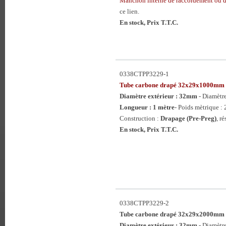
Manchon interne de raccordement ou 
ce lien.
En stock, Prix T.T.C.
0338CTPP3229-1
Tube carbone drapé 32x29x1000mm
Diamètre extérieur : 32mm
- Diamètr
Longueur : 1 mètre
- Poids mètrique : 
Construction :
Drapage (Pre-Preg)
, r
En stock, Prix T.T.C.
0338CTPP3229-2
Tube carbone drapé 32x29x2000mm
Diamètre extérieur : 32mm
- Diamètr