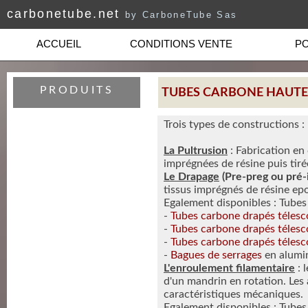
carbonetube.net
by CarboneTube Sas
ACCUEIL
CONDITIONS VENTE
PO
PRODUITS
TUBES CARBONE HAUTE
Trois types de constructions :
La Pultrusion
: Fabrication en
imprégnées de résine puis tirée
Le Drapage
(Pre-preg ou pré
tissus imprégnés de résine epo
Egalement disponibles : Tube
-
Tubes carbone drapés téles
-
Tubes carbone drapés téles
-
Tubes carbone drapés téles
-
Bagues de serrages
en alumi
L'enroulement filamentaire
: 
d'un mandrin en rotation. Les
caractéristiques mécaniques.
Egalement disponibles : Tube