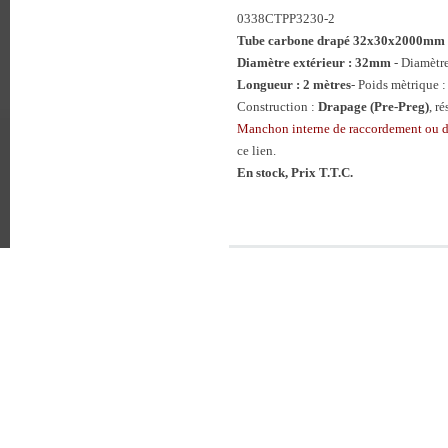
0338CTPP3230-2
Tube carbone drapé 32x30x2000mm
Diamètre extérieur : 32mm
- Diamètr
Longueur : 2 mètres
- Poids mètrique :
Construction :
Drapage (Pre-Preg)
, r
Manchon interne de raccordement ou 
ce lien.
En stock, Prix T.T.C.