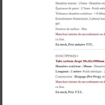
Diamètre interne : 25mm - Diamètre e
Épaisseur de paroi : 2.5mm - Poids mét
Tolérance diamètre extérieur : +-0.40
Enroulement filamentaire, Carbone hau
88°.
Finition de surface : Mat.
Manchon interne de raccordement ou
ce lien.
En stock, Prix unitaire TTC.
0316CTPP3026-1
Tube carbone drapé 30x26x1000mm
Diamètre extérieur : 30mm
- Diamètr
Longueur : 1 mètre
- Poids mètrique : 
Construction :
Drapage (Pre-Preg)
, r
Manchon interne de raccordement ou
ce lien.
En stock, Prix T.T.C.