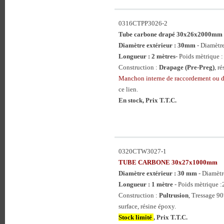
0316CTPP3026-2
Tube carbone drapé 30x26x2000mm
Diamètre extérieur : 30mm
- Diamètr
Longueur : 2 mètres
- Poids mètrique :
Construction :
Drapage (Pre-Preg)
, r
Manchon interne de raccordement ou
ce lien.
En stock, Prix T.T.C.
0320CTW3027-1
TUBE CARBONE 30x27x1000mm
Diamètre extérieur : 30 mm
- Diamètr
Longueur : 1 mètre
- Poids mètrique :
Construction :
Pultrusion
, Tressage 90
surface, résine époxy.
Stock limité
, Prix T.T.C.