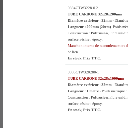
0334CTW3228-0.2
TUBE CARBONE 32x28x200mm
Diamètre extérieur : 32mm
- Diamètr
Longueur : 200mm (20cm)
- Poids mèt
Construction :
Pultrusion
, Fibre unidi
surface, résine : époxy.
Manchon interne de raccordement ou 
ce lien.
En stock, Prix T.T.C.
0335CTW320280-1
TUBE CARBONE 32x28x1000mm
Diamètre extérieur : 32mm
- Diamètr
Longueur : 1 mètre
- Poids mètrique :
Construction :
Pultrusion
, Fibre unidi
surface, résine : époxy.
En stock, Prix T.T.C.