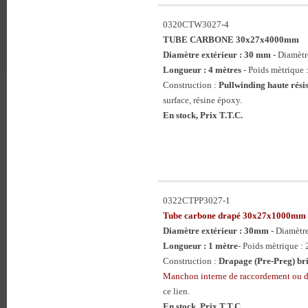
0320CTW3027-4
TUBE CARBONE 30x27x4000mm
Diamètre extérieur : 30 mm
- Diamètr
Longueur : 4 mètres
- Poids mètrique 
Construction :
Pullwinding haute rési
surface, résine époxy.
En stock, Prix T.T.C.
0322CTPP3027-1
Tube carbone drapé 30x27x1000mm
Diamètre extérieur : 30mm
- Diamètr
Longueur : 1 mètre
- Poids mètrique : 
Construction :
Drapage (Pre-Preg) bri
Manchon interne de raccordement ou 
ce lien.
En stock, Prix T.T.C.