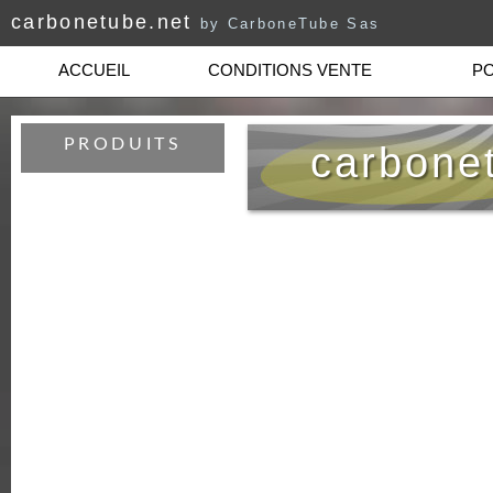
carbonetube.net
by CarboneTube Sas
ACCUEIL
CONDITIONS VENTE
PO
PRODUITS
carbone