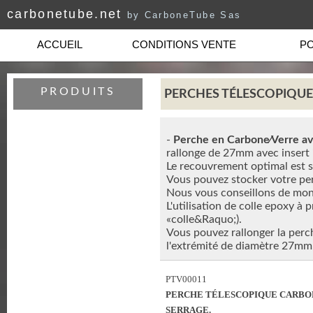
carbonetube.net
by CarboneTube Sas
ACCUEIL
CONDITIONS VENTE
PO
PRODUITS
PERCHES TÉLESCOPIQUE
-
Perche en Carbone⁄Verre av
rallonge de 27mm avec insert 
Le recouvrement optimal est s
Vous pouvez stocker votre pe
Nous vous conseillons de mont
L'utilisation de colle epoxy à p
«colle&Raquo;).
Vous pouvez rallonger la perc
l'extrémité de diamètre 27mm
PTV00011
PERCHE TÉLESCOPIQUE CARBON
SERRAGE.