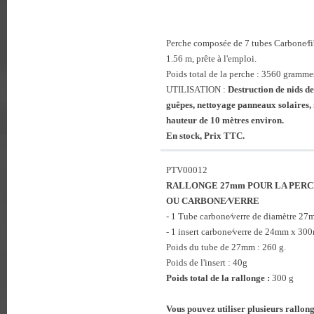
Perche composée de 7 tubes Carbone⁄f
1.56 m, prête à l'emploi.
Poids total de la perche : 3560 gramme
UTILISATION :
Destruction de nids de
guêpes, nettoyage panneaux solaires, 
hauteur de 10 mètres environ.
En stock, Prix TTC.
PTV00012
RALLONGE 27mm POUR LA PERC
OU CARBONE⁄VERRE
- 1 Tube carbone⁄verre de diamètre 27
- 1 insert carbone⁄verre de 24mm x 300
Poids du tube de 27mm : 260 g.
Poids de l'insert : 40g
Poids total de la rallonge :
300 g
Vous pouvez utiliser plusieurs rallong